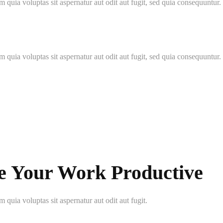
quia voluptas sit aspernatur aut odit aut fugit, sed quia consequuntu
quia voluptas sit aspernatur aut odit aut fugit, sed quia consequuntu
e Your Work Productive
uia voluptas sit aspernatur aut odit aut fugit.